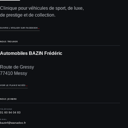
Clinique pour véhicules de sport, de luxe,
de prestige et de collection.
SUIVRE L’ATELIER SUR FACEBOOK
→
NOUS TROUVER
Automobiles BAZIN Frédéric
Route de Gressy
77410 Messy
VOIR LE PLAN D’ACCÈS
→
NOUS JOINDRE
TÉLÉPHONE
01 60 94 04 83
E-MAIL
bazinf@wanadoo.fr