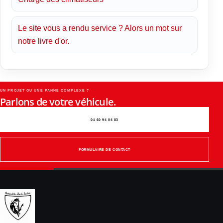
Le site vous a rendu service ? Alors un mot sur
notre livre d'or.
UN PROJET OU UNE PANNE COMPLEXE ?
Parlons de votre véhicule.
01 60 94 04 83
FORMULAIRE DE CONTACT