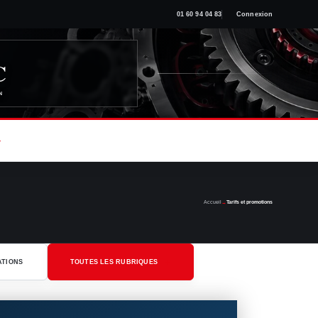
01 60 94 04 83
Connexion
C
N
＋
Accueil
→
Tarifs et promotions
ATIONS
TOUTES LES RUBRIQUES
＋