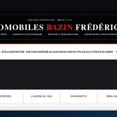
ATELIER SPÉCIALISÉ · MESSY (77)
OMOBILES
BAZIN
FRÉDÉRI
POINTE
•
DIAGNOSTIC ÉLECTRONIQUE
•
MOTEURS & TRANSMISSIONS
•
CARROSSERIE & RESTAURATIO
 ATELIERS
NOTRE SAVOIR-FAIRE
RÉALISATIONS
CONTACT
PLAN DU SITE
EXPLORER
MOTEURS
LIAISON AU SOL
DIAGNOSTIC
RÉALIS