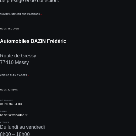
de prestige et de collection.
SUIVRE L’ATELIER SUR FACEBOOK
→
NOUS TROUVER
Automobiles BAZIN Frédéric
Route de Gressy
77410 Messy
VOIR LE PLAN D’ACCÈS
→
NOUS JOINDRE
TÉLÉPHONE
01 60 94 04 83
E-MAIL
bazinf@wanadoo.fr
ATELIER
Du lundi au vendredi
8h00 – 18h00