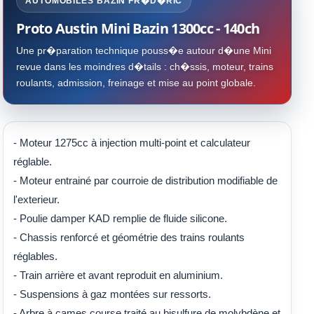
AUTOMOBILES BAZIN FR�D�RIC
Proto Austin Mini Bazin 1300cc - 140ch
Une pr�paration technique pouss�e autour d�une Mini
revue dans les moindres d�tails : ch�ssis, moteur, trains
roulants, admission, freinage et mise au point globale.
- Moteur 1275cc à injection multi-point et calculateur
réglable.
- Moteur entrainé par courroie de distribution modifiable de
l'exterieur.
- Poulie damper KAD remplie de fluide silicone.
- Chassis renforcé et géométrie des trains roulants
réglables.
- Train arrière et avant reproduit en aluminium.
- Suspensions à gaz montées sur ressorts.
- Arbre à cames course traité au bisulfure de molybdène et