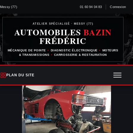
Messy (77)
01 60 94 04 83
Connexion
ATELIER SPÉCIALISÉ · MESSY (77)
AUTOMOBILES
BAZIN
FRÉDÉRIC
MÉCANIQUE DE POINTE
•
DIAGNOSTIC ÉLECTRONIQUE
•
MOTEURS
& TRANSMISSIONS
•
CARROSSERIE & RESTAURATION
PLAN DU SITE
Ouvrir 