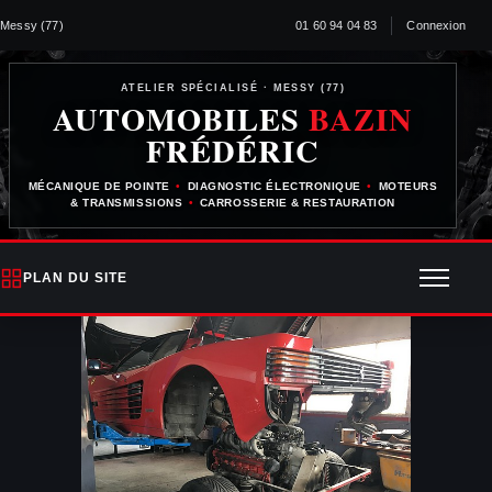
Messy (77)
01 60 94 04 83
Connexion
ATELIER SPÉCIALISÉ · MESSY (77)
AUTOMOBILES
BAZIN
FRÉDÉRIC
MÉCANIQUE DE POINTE
•
DIAGNOSTIC ÉLECTRONIQUE
•
MOTEURS
& TRANSMISSIONS
•
CARROSSERIE & RESTAURATION
PLAN DU SITE
Ouvrir 